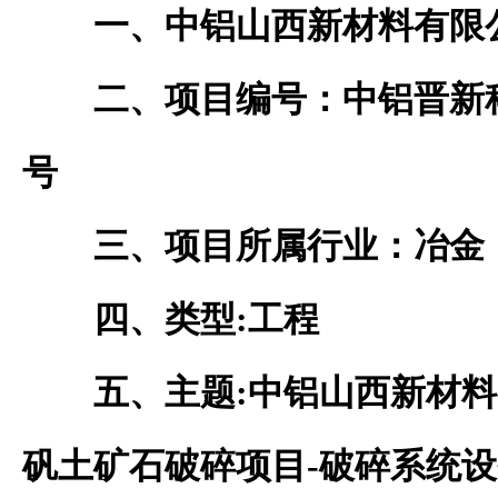
一、中铝山西
新材料
有限
二、
项目
编号：
中铝晋新
号
三、项目所属行业：
冶金
四、类型
:
工程
五、主题
:中铝山西新材料
矾土矿石破碎项目-破碎系统