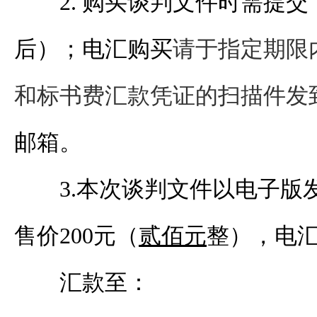
2. 购买
谈判
文件时需提交
后）；电汇购买
请于指定期限
和标书费汇款凭证的扫描件发
邮箱。
3.本次
谈判
文件以电子版
售价
200
元（
贰
佰元
整），电
汇款至：