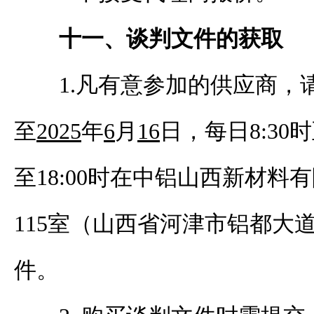
十一、谈判文件的获取
1.凡有意参加
的
供应商，
至
202
5
年
6
月
16
日，
每日
8:30
至1
8
:
0
0时在中铝山西
新材料
有
115
室（山西省河津市
铝都
大
件。