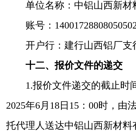
单位名称：中铝山西
新材
账号：
1400172880805050
开户行：
建行山西铝厂支
十二、
报价
文件的递交
1.
报价
文件递交的截止时
202
5
年
6
月
18
日
15
：
0
0时
，
由
托代理人送达
中铝山西新材料