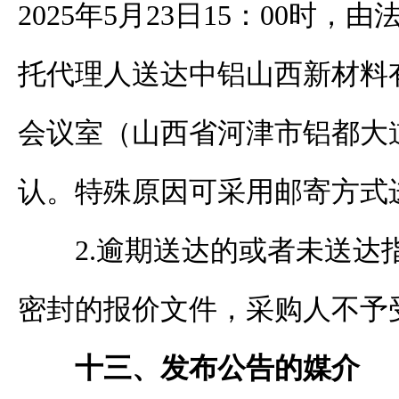
202
5
年
5
月
23
日
15
：
0
0时
，
由
托代理人送达
中铝山西新材料
会议室
（山西省河津市
铝都大
认。
特殊原因可采用邮寄方式
2.
逾期送达的或者未送达
密封的
报价
文件，
采购
人不予
十三、发布公告的媒介