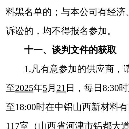
料黑名单的；与本公司有经济
诉讼的，均不得报名参加。
十一、谈判文件的获取
1.凡有意参加
的
供应商，
至
202
5
年
5
月
21
日，
每日
8:30
至1
8
:
0
0时在中铝山西
新材料
有
117
室（山西省河津市
铝都
大