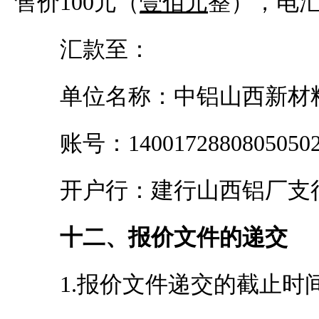
售价
100
元（
壹
佰元
整），电
汇款至：
单位名称：中铝山西
新材
账号：
1400172880805050
开户行：
建行山西铝厂支
十二、
报价
文件的递交
1.
报价
文件递交的截止时