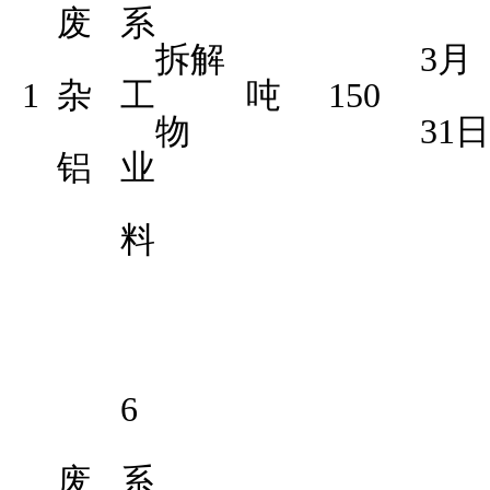
废
系
拆解
3月
1
杂
工
吨
150
物
31日
铝
业
料
6
废
系