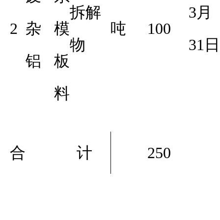
拆解
3月
2
杂
模
吨
100
物
31日
铝
板
料
合 计
250