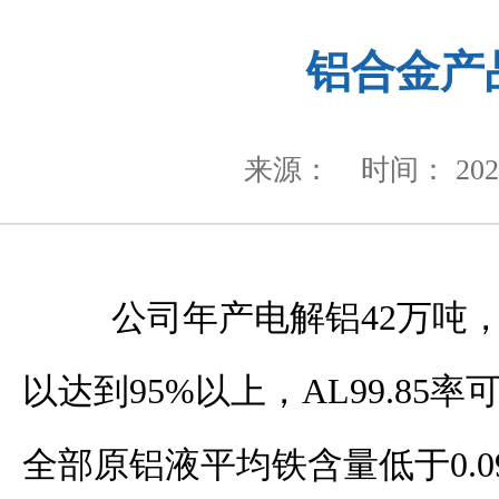
铝合金产
来源：
时间： 2020
公司年产电解铝
42
万吨
以达到
95%
以上，
AL99.85
率
全部原铝液平均铁含量低于
0.